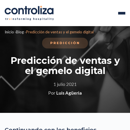
Inicio
›
Blog
›
Predicción de ventas y el gemelo digital
PREDICCIÓN
Predicción de ventas y
el gemelo digital
1 julio 2021
Por
Luis Agüeria
Continuando con los beneficios