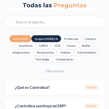
Todas las
Preguntas
Todos (
108
)
Grupos HORECA
Predicción
Compras
Inventario
CAPEX
OCR
Cocina
Buffet
Integraciones
Restauración
Hoteles
Colectividades
Tecnología
Comparativas
108
preguntas
¿Qué es Controliza?
Grupos
¿Controliza sustituye mi ERP?
Grupos